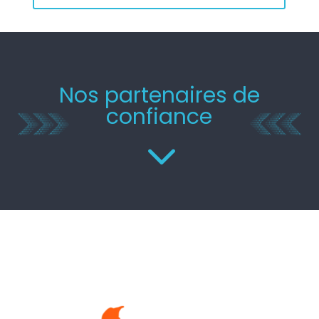
Nos partenaires de
confiance
3