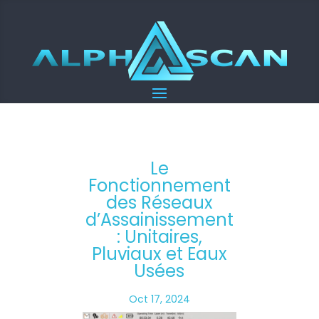
Le
Fonctionnement
des Réseaux
d’Assainissement
: Unitaires,
Pluviaux et Eaux
Usées
Oct 17, 2024