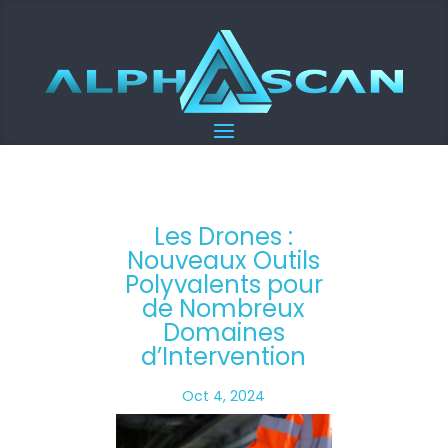
Les Drones :
Nouveaux Outils
Polyvalents pour
de Nombreux
Domaines
d’Intervention
Oct 4, 2024