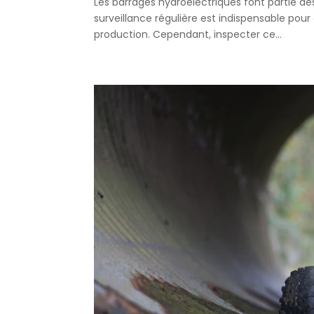
Les barrages hydroélectriques font partie des
surveillance régulière est indispensable pour g
production. Cependant, inspecter ce...