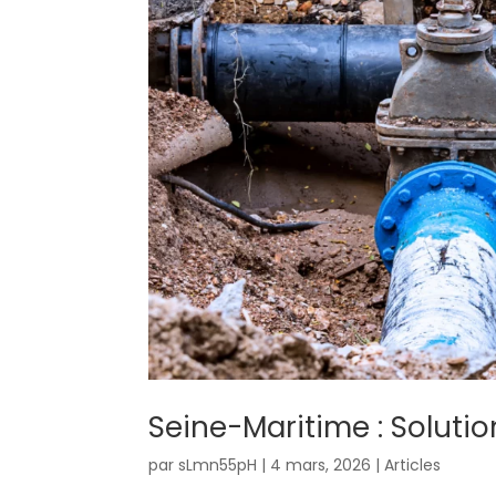
Seine-Maritime : Soluti
par
sLmn55pH
|
4 mars, 2026
|
Articles